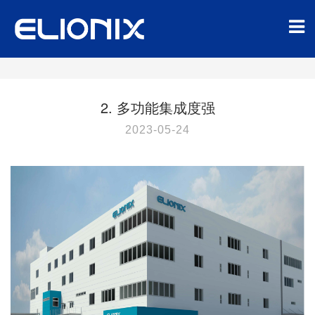
2. 多功能集成度强
2023-05-24