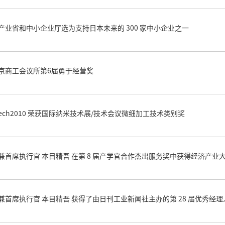
产业省和中小企业厅选为支持日本未来的 300 家中小企业之一
京商工会议所第6届勇于经营奖
 tech2010 荣获国际纳米技术展/技术会议微细加工技术类别奖
兼首席执行官 本目精吾 在第 8 届产学官合作杰出服务奖中获得经济产业
兼首席执行官 本目精吾 获得了由日刊工业新闻社主办的第 28 届优秀经理