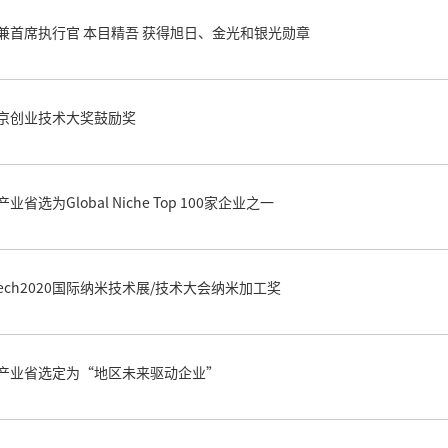
兼首席执行官 本目精吾 获得旭日、金光和银光勋章
京创业技术大奖鼓励奖
业省选为Global Niche Top 100家企业之一
 tech2020国际纳米技术展/技术大会纳米加工奖
产业省选定为“地区未来驱动企业”